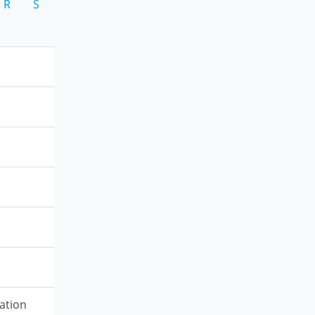
R
S
ation