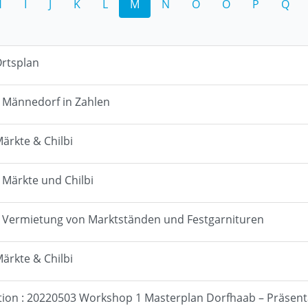
H
I
J
K
L
M
N
O
Ö
P
Q
Ortsplan
: Männedorf in Zahlen
Märkte & Chilbi
: Märkte und Chilbi
: Vermietung von Marktständen und Festgarnituren
Märkte & Chilbi
tion : 20220503 Workshop 1 Masterplan Dorfhaab – Präsent