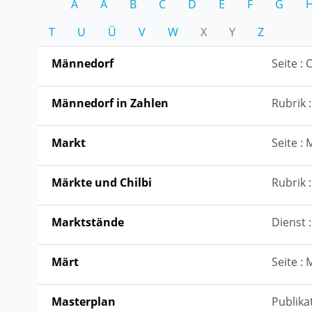
A
Ä
B
C
D
E
F
G
T
U
Ü
V
W
X
Y
Z
Männedorf
Seite : 
Männedorf in Zahlen
Rubrik 
Markt
Seite : 
Märkte und Chilbi
Rubrik 
Marktstände
Dienst 
Märt
Seite : 
Masterplan
Publika