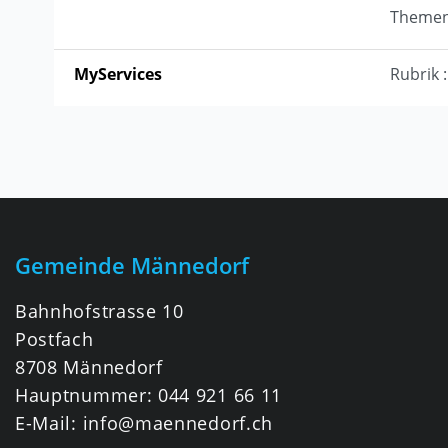
Themen
MyServices
Rubrik 
Fusszeile
Gemeinde Männedorf
Bahnhofstrasse 10
Postfach
8708 Männedorf
Hauptnummer:
044 921 66 11
E-Mail:
info@maennedorf.ch