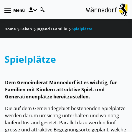
zur Startseite
Direkt zur Hauptnavigation
Direkt zum Inhalt
Direkt zur Suche
Direkt zum Stichwortverzeichnis
Kopfzeile
Menü
Inhalt
Home
Leben
Jugend / Familie
Spielplätze
Spielplätze
Zugehörige Objekte
Dem Gemeinderat Männedorf ist es wichtig, für
Familien mit Kindern attraktive Spiel- und
Generationenplätze bereitzustellen.
Die auf dem Gemeindegebiet bestehenden Spielplätze
werden darum umsichtig unterhalten und wo nötig
laufend Instand gesetzt. Parallel dazu werden fünf
grosse und attraktive Begegnungsorte geplant, welche