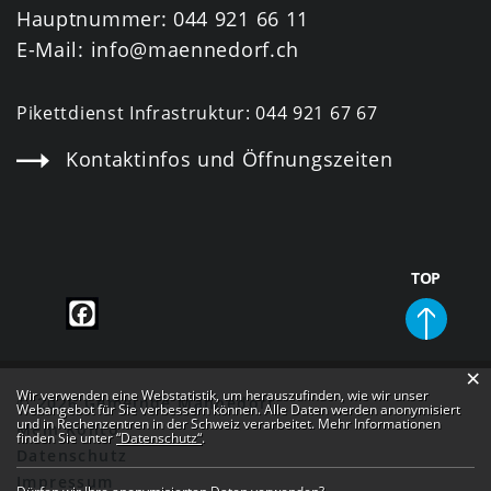
Hauptnummer:
044 921 66 11
E-Mail:
info@maennedorf.ch
Pikettdienst Infrastruktur:
044 921 67 67
Kontaktinfos und Öffnungszeiten
TOP
×
Webstatistik
Wir verwenden eine Webstatistik, um herauszufinden, wie wir unser
© 2026 Gemeinde Männedorf
Webangebot für Sie verbessern können. Alle Daten werden anonymisiert
und in Rechenzentren in der Schweiz verarbeitet. Mehr Informationen
Mein Konto
finden Sie unter
“Datenschutz“
.
Datenschutz
Impressum