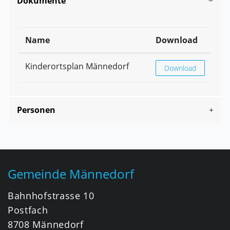
Dokumente
Name
Download
Kinderortsplan Männedorf
Kinderortsplan Män
Download
Personen
Fusszeile
Gemeinde Männedorf
Bahnhofstrasse 10
Postfach
8708 Männedorf