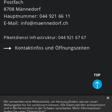
Postfach
8708 Männedorf
Hauptnummer:
044 921 66 11
E-Mail:
info@maennedorf.ch
Pikettdienst Infrastruktur:
044 921 67 67
Kontaktinfos und Öffnungszeiten
TOP
×
Webstatistik
Wir verwenden eine Webstatistik, um herauszufinden, wie wir unser
© 2026 Gemeinde Männedorf
Webangebot für Sie verbessern können. Alle Daten werden anonymisiert
und in Rechenzentren in der Schweiz verarbeitet. Mehr Informationen
Mein Konto
finden Sie unter
“Datenschutz“
.