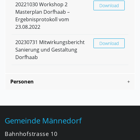
20221030 Workshop 2
20221030 Workshop 2
Download
Masterplan Dorfhaab –
Ergebnisprotokoll vom
23.08.2022
20230731 Mitwirkungsbericht
20230731 Mitwirkung
Download
Sanierung und Gestaltung
Dorfhaab
Personen
Fusszeile
Gemeinde Männedorf
Bahnhofstrasse 10