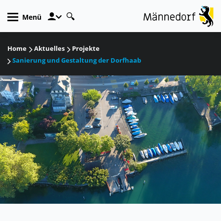
zur Startseite
Direkt zur Hauptnavigation
Direkt zum Inhalt
Direkt zur Suche
Direkt zum Stichwortverzeichnis
Kopfzeile
Menü
Inhalt
Home
Aktuelles
Projekte
Sanierung und Gestaltung der Dorfhaab