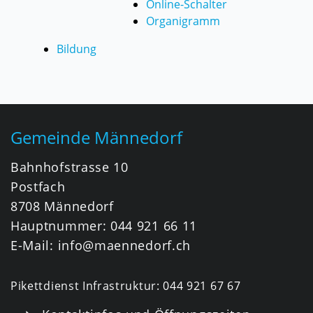
Online-Schalter
Organigramm
Bildung
Fusszeile
Gemeinde Männedorf
Bahnhofstrasse 10
Postfach
8708 Männedorf
Hauptnummer:
044 921 66 11
E-Mail:
info@maennedorf.ch
Pikettdienst Infrastruktur:
044 921 67 67