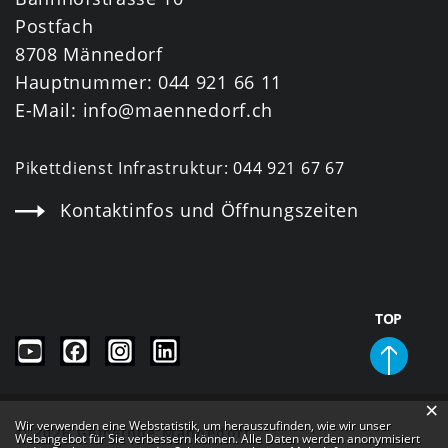
Postfach
8708 Männedorf
Hauptnummer:
044 921 66 11
E-Mail:
info@maennedorf.ch
Pikettdienst Infrastruktur:
044 921 67 67
Kontaktinfos und Öffnungszeiten
TOP
×
Webstatistik
Wir verwenden eine Webstatistik, um herauszufinden, wie wir unser
© 2026 Gemeinde Männedorf
Webangebot für Sie verbessern können. Alle Daten werden anonymisiert