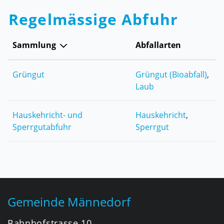
Regelmässige Abfuhr
Sammlung
Abfallarten
Grüngut
Grüngut (Bioabfall)
,
Laub
Hauskehricht- und
Hauskehricht
,
Sperrgutabfuhr
Sperrgut
Fusszeile
Gemeinde Männedorf
Bahnhofstrasse 10