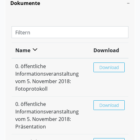
Dokumente
Filtern
Name
Download
0. öffentliche
0. öffentliche Infor
Download
Informationsveranstaltung
vom 5. November 2018:
Fotoprotokoll
0. öffentliche
0. öffentliche Infor
Download
Informationsveranstaltung
vom 5. November 2018:
Präsentation