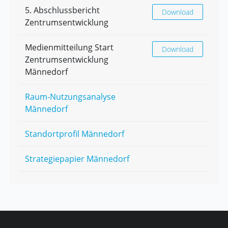
5. Abschlussbericht
5. Abschlussbericht
Download
Zentrumsentwicklung
Medienmitteilung Start
Medienmitteilung St
Download
Zentrumsentwicklung
Männedorf
Raum-Nutzungsanalyse
Männedorf
Standortprofil Männedorf
Strategiepapier Männedorf
Fusszeile