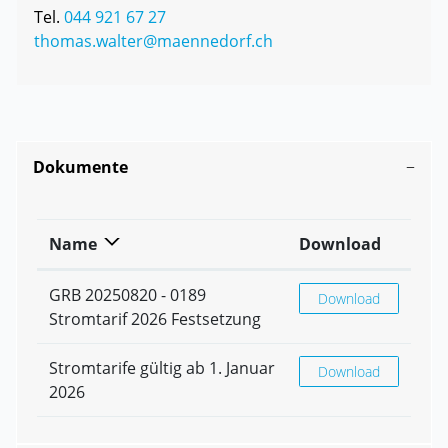
Tel.
044 921 67 27
thomas.walter@maennedorf.ch
Dokumente
Name
Download
GRB 20250820 - 0189
GRB 20250820 - 0189
Download
Stromtarif 2026 Festsetzung
Stromtarife gültig ab 1. Januar
Stromtarife gültig ab
Download
2026