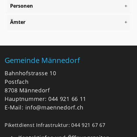
Personen
Ämter
Fusszeile
Gemeinde Männedorf
Bahnhofstrasse 10
Postfach
8708 Männedorf
Hauptnummer:
044 921 66 11
E-Mail:
info@maennedorf.ch
Pikettdienst Infrastruktur:
044 921 67 67