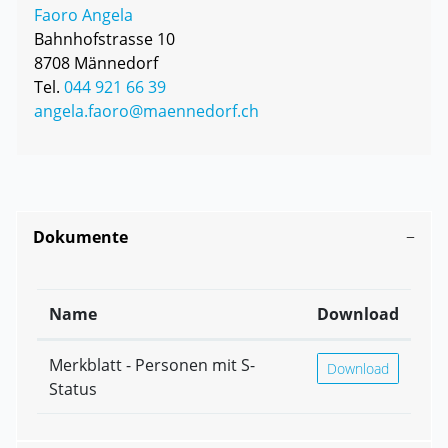
Faoro Angela
Bahnhofstrasse 10
8708 Männedorf
Tel.
044 921 66 39
angela.faoro@maennedorf.ch
Dokumente
Name
Download
Merkblatt - Personen mit S-
Merkblatt - Person
Download
Status