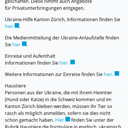
geschaffen. Diese nimmt auch Angebote
für Privatunterbringungen entgegen.
Ukraine-Hilfe Kanton Zürich, Informationen finden Sie
Externer Link wird in einem neuen Fenster geöffnet.
hier
.
Die Medienmitteilung der Ukraine-Anlaufstelle finden
Externer Link wird in einem neuen Fenster geöffne
Sie
hier
.
Einreise und Aufenthalt
Externer Link wird in einem
Informationen finden Sie
hier.
Extern
Weitere Informationen zur Einreise finden Sie
hier.
Haustiere
Personen aus der Ukraine, die mit ihrem Heimtier
(Hund oder Katze) in die Schweiz kommen und im
Kanton Zürich bleiben werden, müssen ihr Tier so
rasch als möglich anmelden, sofern sie dies nicht
Externer Link wird in einem n
schon gemacht haben.
Hier
finden Sie unter der
Rubrik Haustiere die Formulare in englisch, ukrainisch