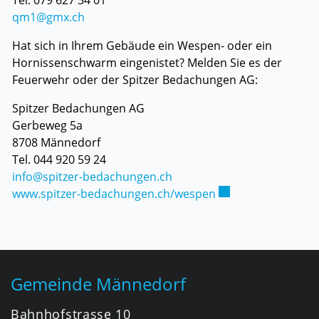
Tel. 079 627 34 01
qm1@gmx.ch
Hat sich in Ihrem Gebäude ein Wespen- oder ein
Hornissenschwarm eingenistet? Melden Sie es der
Feuerwehr oder der
Spitzer Bedachungen AG
:
Spitzer Bedachungen AG
Gerbeweg 5a
8708 Männedorf
Tel. 044 920 59 24
info@spitzer-bedachungen.ch
Externer Link wird 
www.spitzer-bedachungen.ch/wespen
Fusszeile
Gemeinde Männedorf
Bahnhofstrasse 10