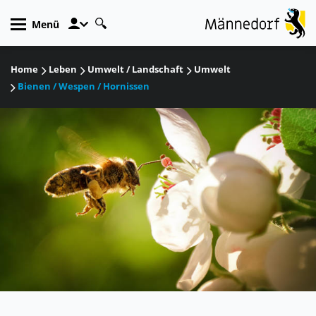
zur Startseite
Direkt zur Hauptnavigation
Direkt zum Inhalt
Direkt zur Suche
Direkt zum Stichwortverzeichnis
Kopfzeile
Menü
Inhalt
Home
Leben
Umwelt / Landschaft
Umwelt
Bienen / Wespen / Hornissen