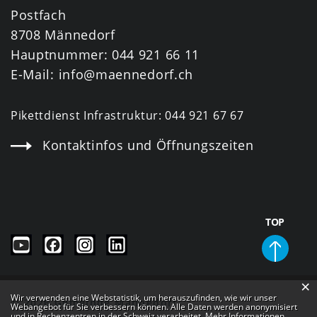
Postfach
8708 Männedorf
Hauptnummer:
044 921 66 11
E-Mail:
info@maennedorf.ch
Pikettdienst Infrastruktur:
044 921 67 67
Kontaktinfos und Öffnungszeiten
TOP
×
Webstatistik
Wir verwenden eine Webstatistik, um herauszufinden, wie wir unser
© 2026 Gemeinde Männedorf
Webangebot für Sie verbessern können. Alle Daten werden anonymisiert
und in Rechenzentren in der Schweiz verarbeitet. Mehr Informationen