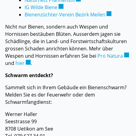
Naturnetz Pfannenstil
Externer Link wird in einem neuen 
IG Wilde Biene
Externer Link
Bienenzüchter-Verein Bezirk Meilen
Nicht nur Bienen, sondern auch Wespen und
Hornissen bestäuben Blüten. Ausserdem jagen sie
Schädlinge, die in Land- und Forstwirtschaftskulturen
grossen Schaden anrichten können. Mehr über
Exter
Wespen und Hornissen erfahren Sie bei
Pro Natura
Externer Link wird in einem neuen Fenster geöffn
und
hier
.
Schwarm entdeckt?
Sammelt sich in Ihrem Gebäude ein Bienenschwarm?
Melden Sie es der Feuerwehr oder dem
Schwarmfangdienst:
Werner Haller
Seestrasse 99
8708 Uetikon am See