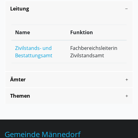
Leitung
Name
Funktion
Zivilstands- und
Fachbereichsleiterin
Bestattungsamt
Zivilstandsamt
Ämter
Themen
Fusszeile
Gemeinde Männedorf