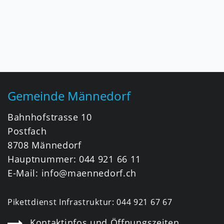
Fusszeile
Gemeinde Männedorf
Bahnhofstrasse 10
Postfach
8708 Männedorf
Hauptnummer:
044 921 66 11
E-Mail:
info@maennedorf.ch
Pikettdienst Infrastruktur:
044 921 67 67
Kontaktinfos und Öffnungszeiten