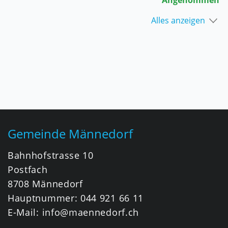
Angenommen
Alles anzeigen
Fusszeile
Gemeinde Männedorf
Bahnhofstrasse 10
Postfach
8708 Männedorf
Hauptnummer:
044 921 66 11
E-Mail:
info@maennedorf.ch