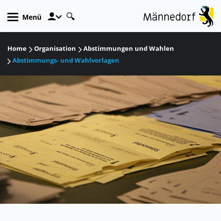
zur Startseite
Direkt zur Hauptnavigation
Direkt zum Inhalt
Direkt zur Suche
Direkt zum Stichwortverzeichnis
Kopfzeile
Menü
Inhalt
Home
Organisation
Abstimmungen und Wahlen
Abstimmungs- und Wahlvorlagen