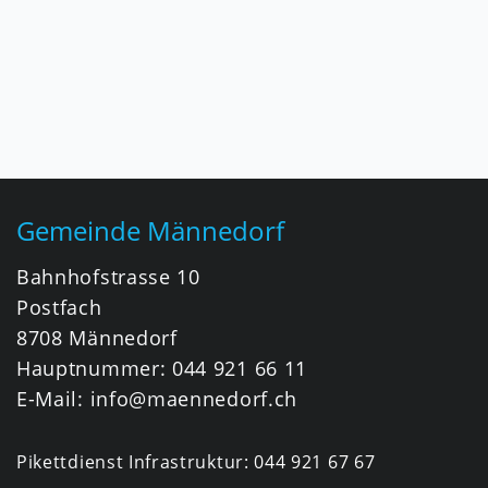
Fusszeile
Gemeinde Männedorf
Bahnhofstrasse 10
Postfach
8708 Männedorf
Hauptnummer:
044 921 66 11
E-Mail:
info@maennedorf.ch
Pikettdienst Infrastruktur:
044 921 67 67