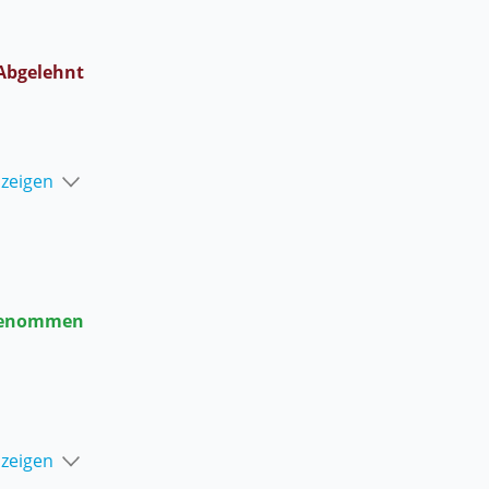
Abgelehnt
nzeigen
enommen
nzeigen