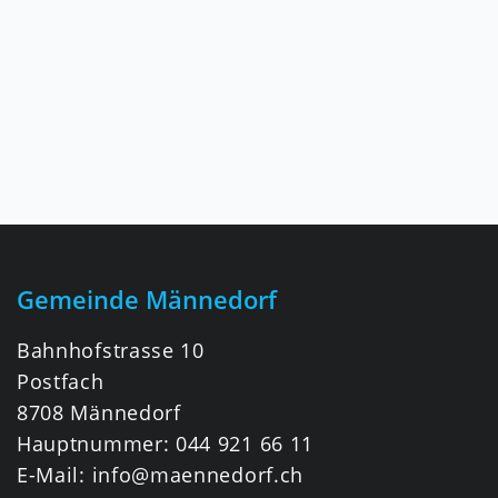
Fusszeile
Gemeinde Männedorf
Bahnhofstrasse 10
Postfach
8708 Männedorf
Hauptnummer:
044 921 66 11
E-Mail:
info@maennedorf.ch