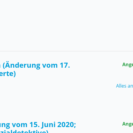
h (Änderung vom 17.
Ang
erte)
Alles a
ung vom 15. Juni 2020;
Ang
zialdetektive)