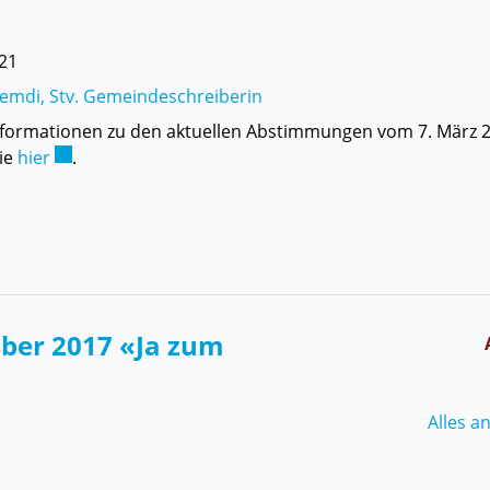
021
Hemdi, Stv. Gemeindeschreiberin
nformationen zu den aktuellen Abstimmungen vom 7. März 
Externer Link wird in einem neuen Fenster geöffnet.
Sie
hier
.
n
mber 2017 «Ja zum
Alles a