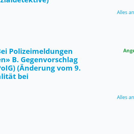
Alles a
«Bei Polizeimeldungen
Ang
en» B. Gegenvorschlag
PoIG) (Änderung vom 9.
ität bei
Alles a