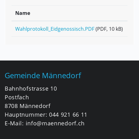
Name
Wahlprotokoll_Eidgenossisch.PDF
(PDF, 10 kB)
Fusszeile
Gemeinde Männedorf
Bahnhofstrasse 10
Postfach
8708 Männedorf
Hauptnummer:
044 921 66 11
E-Mail:
info@maennedorf.ch