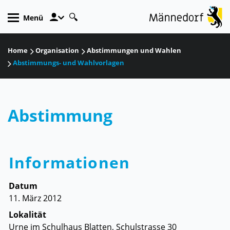
zur Startseite
Direkt zur Hauptnavigation
Direkt zum Inhalt
Direkt zur Suche
Direkt zum Stichwortverzeichnis
Kopfzeile
Menü
Inhalt
Home
Organisation
Abstimmungen und Wahlen
Abstimmungs- und Wahlvorlagen
Abstimmung
Zugehörige Objekte
Informationen
Datum
11. März 2012
Lokalität
Urne im Schulhaus Blatten, Schulstrasse 30