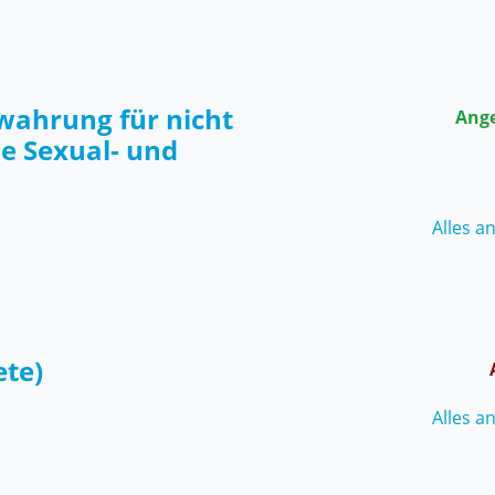
rwahrung für nicht
Ang
he Sexual- und
Alles a
ete)
Alles a