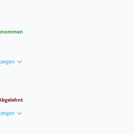
enommen
nzeigen
Abgelehnt
nzeigen