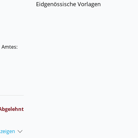
Eidgenössische Vorlagen
n Amtes:
ner Link wird in einem neuen Fenster geöffnet.
Abgelehnt
nzeigen