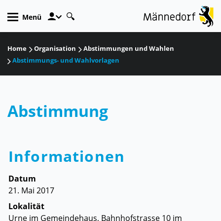
zur Startseite
Direkt zur Hauptnavigation
Direkt zum Inhalt
Direkt zur Suche
Direkt zum Stichwortverzeichnis
Kopfzeile
Menü
Inhalt
Home
Organisation
Abstimmungen und Wahlen
Abstimmungs- und Wahlvorlagen
Abstimmung
Informationen
Datum
21. Mai 2017
Lokalität
Urne im Gemeindehaus, Bahnhofstrasse 10 im