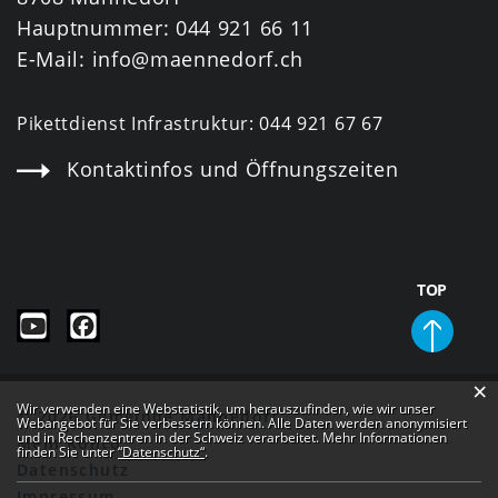
Hauptnummer:
044 921 66 11
E-Mail:
info@maennedorf.ch
Pikettdienst Infrastruktur:
044 921 67 67
Kontaktinfos und Öffnungszeiten
TOP
×
Webstatistik
Wir verwenden eine Webstatistik, um herauszufinden, wie wir unser
© 2026 Gemeinde Männedorf
Webangebot für Sie verbessern können. Alle Daten werden anonymisiert
und in Rechenzentren in der Schweiz verarbeitet. Mehr Informationen
Mein Konto
finden Sie unter
“Datenschutz“
.
Datenschutz
Impressum