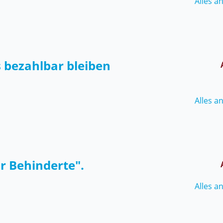
Alles a
s bezahlbar bleiben
Alles a
ür Behinderte".
Alles a