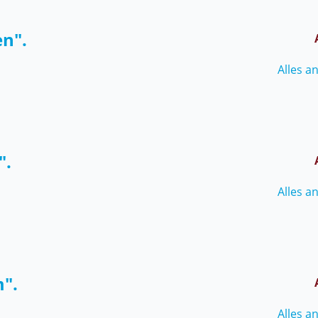
en".
Alles a
".
Alles a
m".
Alles a