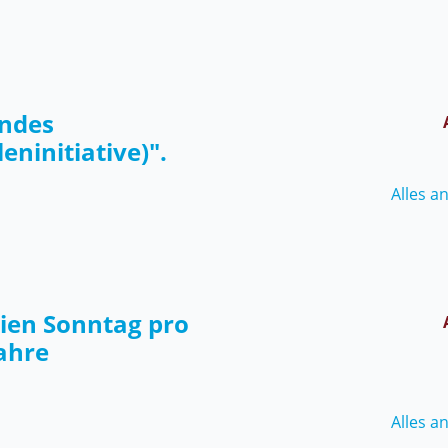
endes
ninitiative)".
Alles a
eien Sonntag pro
Jahre
Alles a