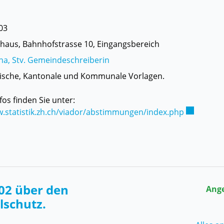
03
aus, Bahnhofstrasse 10, Eingangsbereich
ina, Stv. Gemeindeschreiberin
ische, Kantonale und Kommunale Vorlagen.
fos finden Sie unter:
Externer L
w.statistik.zh.ch/viador/abstimmungen/index.php
n
02 über den
Ang
lschutz.