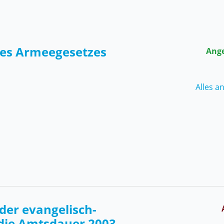
des Armeegesetzes
Ang
Alles a
der evangelisch-
die Amtsdauer 2003-