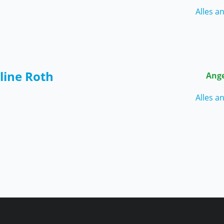
Alles a
line Roth
Ang
Alles a