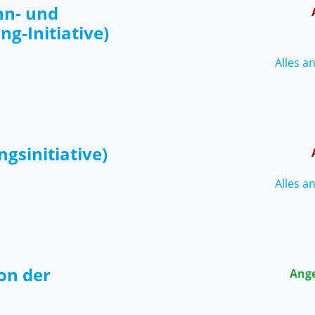
hn- und
g-Initiative)
Alles a
ngsinitiative)
Alles a
on der
Ang