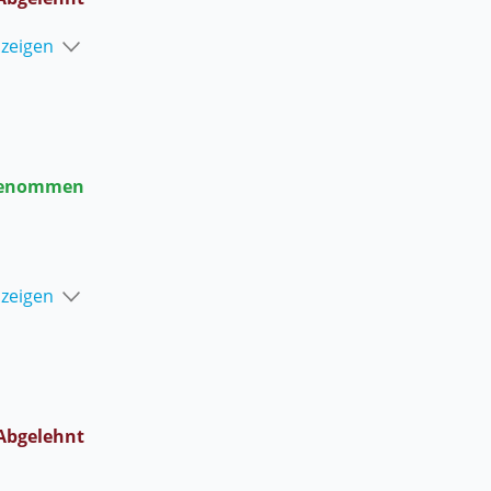
nzeigen
enommen
nzeigen
Abgelehnt