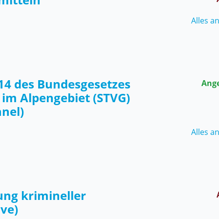
Alles a
14 des Bundesgesetzes
Ang
 im Alpengebiet (STVG)
nel)
Alles a
ng krimineller
ive)