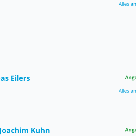
Alles a
s Eilers
Ang
Alles a
-Joachim Kuhn
Ang