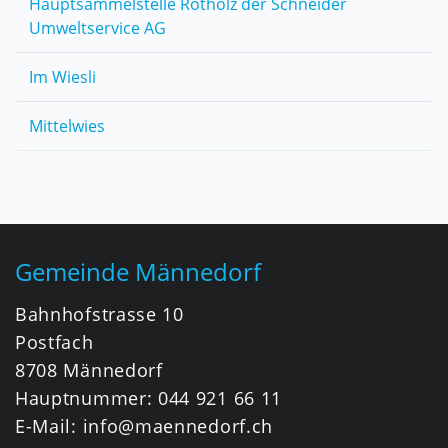
Hauptsammelstelle Rotholz der Schneider
Umweltservice AG
Im Wiesli
Mittelwies
Fusszeile
Gemeinde Männedorf
Bahnhofstrasse 10
Postfach
8708 Männedorf
Hauptnummer:
044 921 66 11
E-Mail:
info@maennedorf.ch