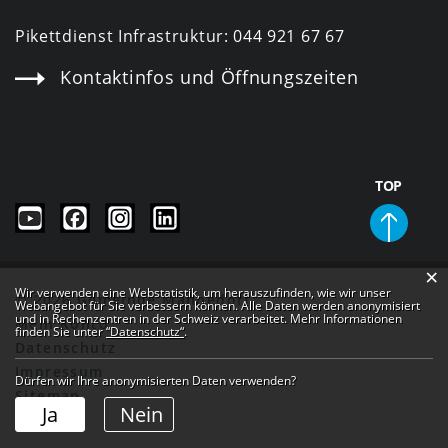
Pikettdienst Infrastruktur:
044 921 67 67
Kontaktinfos und Öffnungszeiten
TOP
×
Webstatistik
Wir verwenden eine Webstatistik, um herauszufinden, wie wir unser
© 2026 Gemeinde Männedorf
Webangebot für Sie verbessern können. Alle Daten werden anonymisiert
und in Rechenzentren in der Schweiz verarbeitet. Mehr Informationen
Mein Konto
finden Sie unter
“Datenschutz“
.
Datenschutz
Impressum
Dürfen wir Ihre anonymisierten Daten verwenden?
Sitemap
Ja
Nein
Links